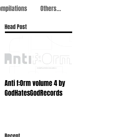
ompilations
Others...
Head Post
Anti f​:​Orm volume 4 by
GodHatesGodRecords
Recent