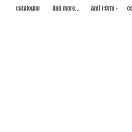
catalogue
And more...
Anti f:Orm +
c