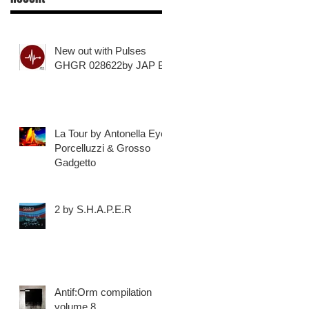
New out with Pulses
GHGR 028622by JAP B
La Tour by Antonella Eye
Porcelluzzi & Grosso
Gadgetto
2 by S.H.A.P.E.R
Antif:Orm compilation
volume 8