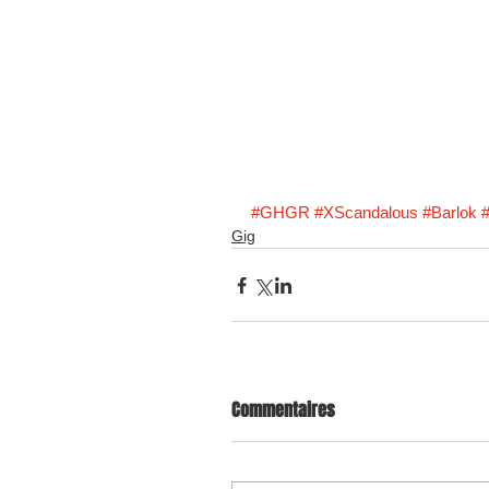
#GHGR
#XScandalous
#Barlok
#
Gig
Commentaires