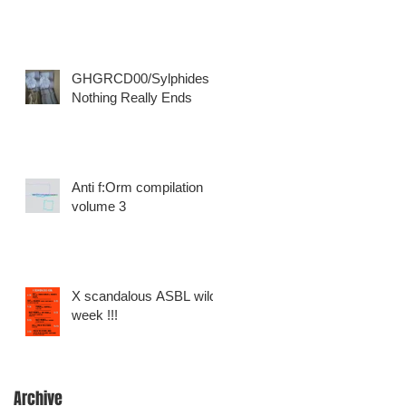
GHGRCD00​/​Sylphides -
Nothing Really Ends
Anti f​:​Orm compilation
volume 3
X scandalous ASBL wild
week !!!
Archive