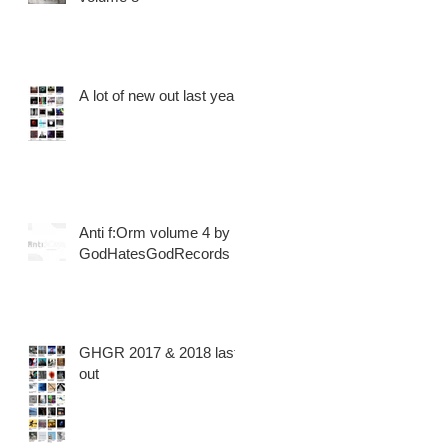
A lot of new out last years
Anti f​:​Orm volume 4 by
GodHatesGodRecords
GHGR 2017 & 2018 last
out