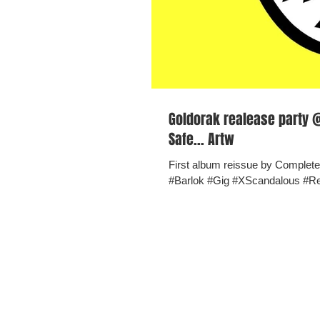
Goldorak realease party @ Barlok (BE) 10/03/2017, ne
Safe... Artw
First album reissue by Comple
#Barlok #Gig #XScandalous #Rel