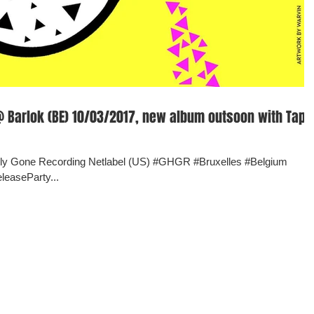
w album outsoon with Tape-
tely Gone Recording Netlabel (US) #GHGR #Bruxelles #Belgium
easeParty...