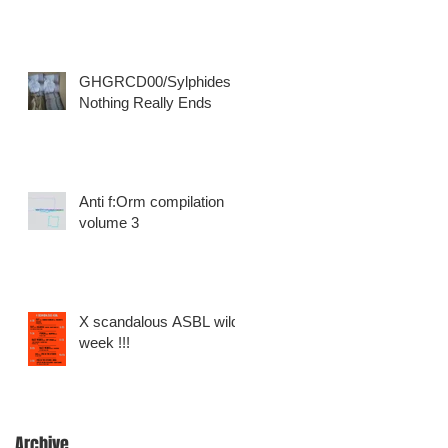
GHGRCD00​/​Sylphides -
Nothing Really Ends
Anti f​:​Orm compilation
volume 3
X scandalous ASBL wild
week !!!
Archive