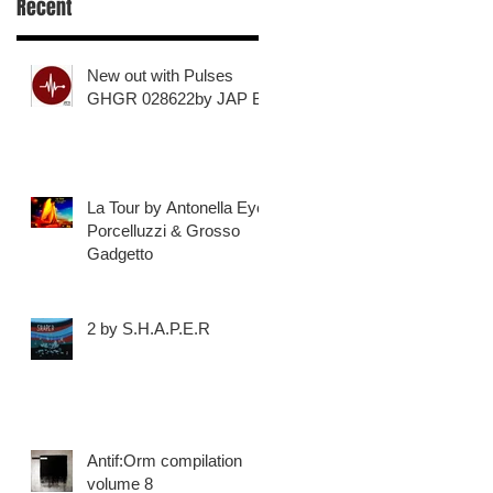
Recent
New out with Pulses
GHGR 028622by JAP B
La Tour by Antonella Eye
Porcelluzzi & Grosso
Gadgetto
2 by S.H.A.P.E.R
Antif:Orm compilation
volume 8