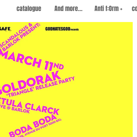
catalogue
And more...
Anti f:Orm +
c