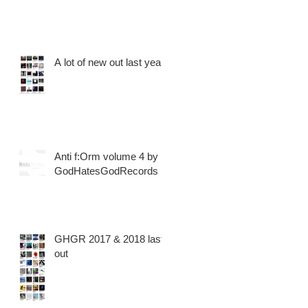
A lot of new out last years
Anti f​:​Orm volume 4 by
GodHatesGodRecords
GHGR 2017 & 2018 last
out